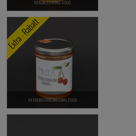
WEISSKLEEHONIG 500G
2,10
€
/
100
g
10,50
€
inkl. 7% MwSt.,
zzgl. Versandkosten
In den Warenkorb
6X ERDBEERBAUMHONIG 250G
51,60
€
inkl. 7% MwSt.,
zzgl. Versandkosten
In den Warenkorb