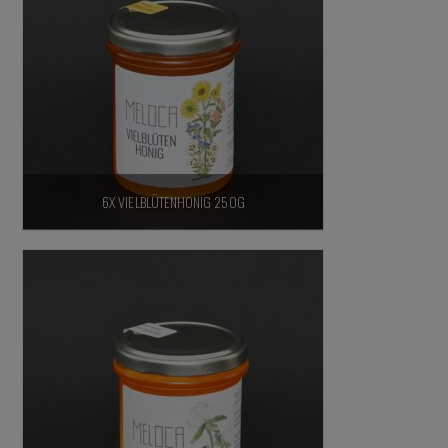
6X VIELBLÜTENHONIG 250G
37,80
€
inkl. 7% MwSt.,
zzgl. Versandkosten
In den Warenkorb