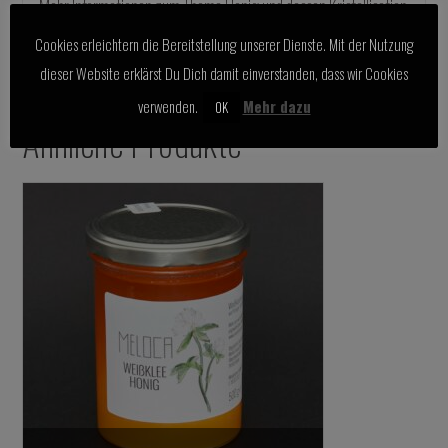
Mehr Informationen zum Thema Honig und dessen Kristallisation
findest Du
hier
.
Cookies erleichtern die Bereitstellung unserer Dienste. Mit der Nutzung
dieser Website erklärst Du Dich damit einverstanden, dass wir Cookies
verwenden.
Mehr dazu
OK
Ähnliche Produkte
5.00