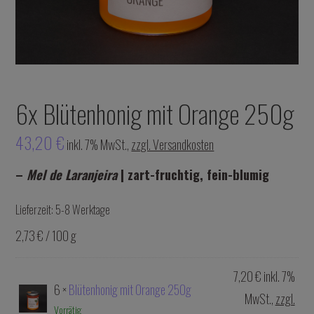
6x Blütenhonig mit Orange 250g
43,20
€
inkl. 7% MwSt.,
zzgl. Versandkosten
–
Mel de Laranjeira
| zart-fruchtig, fein-blumig
Lieferzeit:
5-8 Werktage
2,73 € / 100 g
7,20
€
inkl. 7%
6 ×
Blütenhonig mit Orange 250g
MwSt.,
zzgl.
Vorrätig