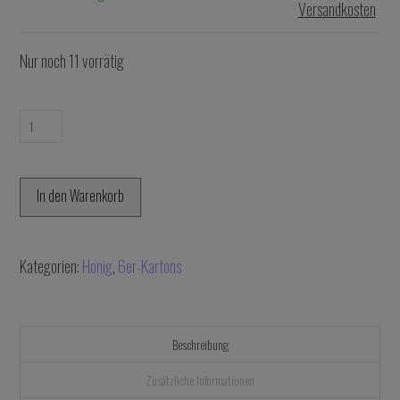
Versandkosten
Nur noch 11 vorrätig
6x
Blütenhonig
mit
In den Warenkorb
Orange
250g
Menge
Kategorien:
Honig
,
6er-Kartons
Beschreibung
Zusätzliche Informationen