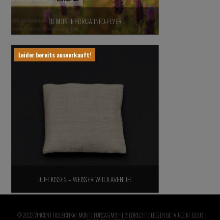
10 MONTE FORCA INFO-FLYER
0,00
€
inkl. 19% MwSt.,
zzgl. Versandkosten
Leider bereits ausverkauft!
In den Warenkorb
DUFTKISSEN – WEISSER WILDLAVENDEL
15,00
€
inkl. 19% MwSt.,
zzgl. Versandkosten
© 2022 VINCENT HOLISCHKA | MONTE FORCA GMBH | BILDRECHTE LIEGEN BEI VINCENT ODER
Weiterlesen