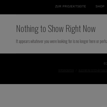
ZUR PROJEKTSEITE
SHOP
Nothing to Show Right Now
It appears whatever you were looking for is no longer here or perh
© 
VERSANDARTEN
ALLGEMEINE GESCHÄFTSBE