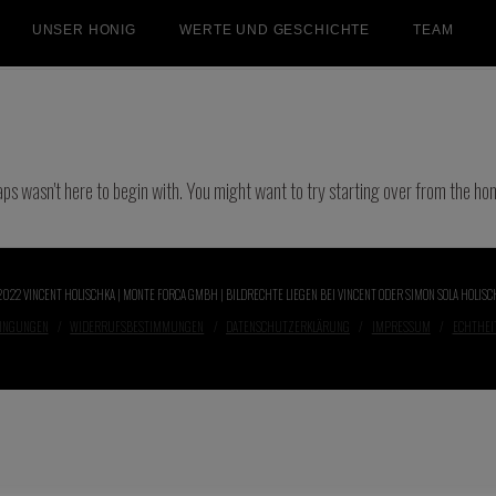
UNSER HONIG
WERTE UND GESCHICHTE
TEAM
aps wasn't here to begin with. You might want to try starting over from the ho
2022 VINCENT HOLISCHKA | MONTE FORCA GMBH | BILDRECHTE LIEGEN BEI VINCENT ODER SIMON SOLA HOLISC
DINGUNGEN
WIDERRUFSBESTIMMUNGEN
DATENSCHUTZERKLÄRUNG
IMPRESSUM
ECHTHEI