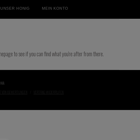
UNSER HONIG
MEIN KONTO
mepage to see if you can find what you're after from there.
HKA
T VON BEWERTUNGEN
VERTRAG WIDERRUFEN