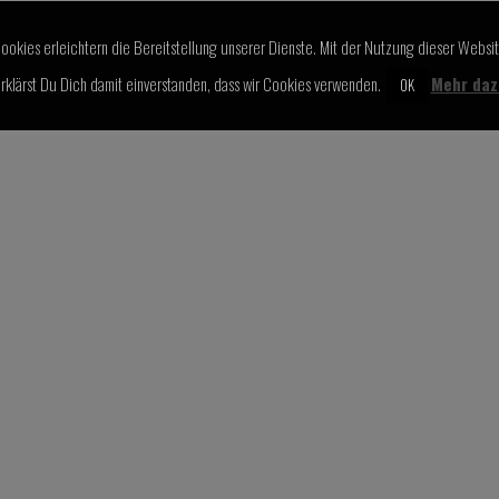
ookies erleichtern die Bereitstellung unserer Dienste. Mit der Nutzung dieser Websi
rklärst Du Dich damit einverstanden, dass wir Cookies verwenden.
Mehr daz
OK